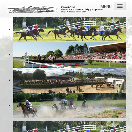
MENU
Accueil
Actualités
L'association
L'hippodrome
Les courses
Photos
Contacts
Prévention