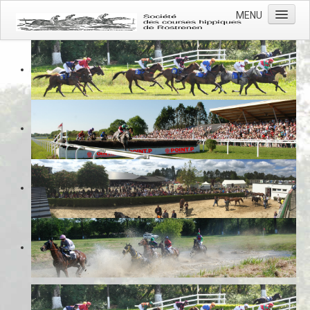
MENU
Accueil
Actualités
L'association
L'hippodrome
Les courses
Photos
Contacts
Prévention