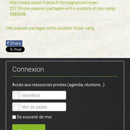
http://www.ouest-france.fr/bretagne/rostrenen-
22110/une-passion-partagee-entre-postiers-et-pur-sang-
4985698
Une passion partagée entre postiers et pur-sang
f
Share
Connexion
Accès aux ressources privées (agenda, réunions...)
Se souvenir de moi