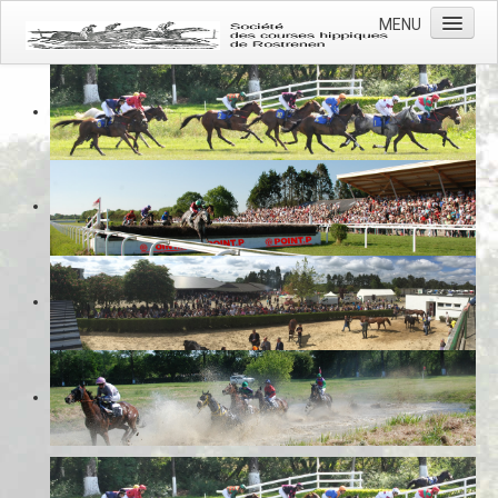
MENU
Accueil
Actualités
L'association
L'hippodrome
Les courses
Photos
Contacts
Prévention