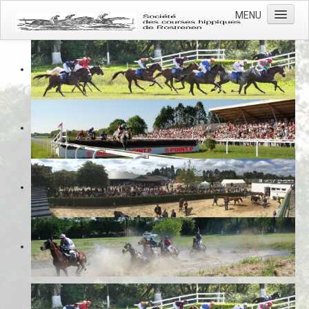
MENU
Accueil
Actualités
L'association
L'hippodrome
Les courses
Photos
Contacts
Prévention