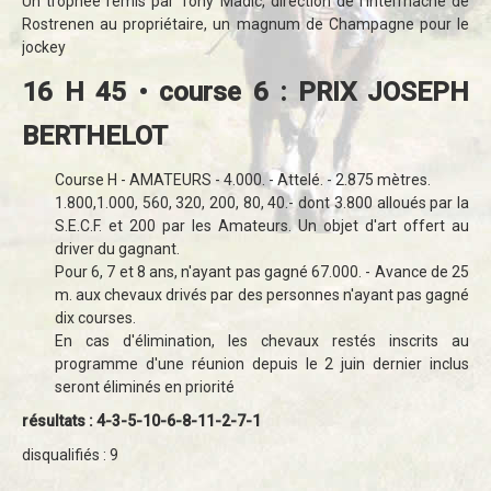
Un trophée remis par Tony Madic, direction de l'Intermaché de
Rostrenen au propriétaire, un magnum de Champagne pour le
jockey
16 H 45 • course 6 : PRIX JOSEPH
BERTHELOT
Course H - AMATEURS - 4.000. - Attelé. - 2.875 mètres.
1.800,1.000, 560, 320, 200, 80, 40.- dont 3.800 alloués par la
S.E.C.F. et 200 par les Amateurs. Un objet d'art offert au
driver du gagnant.
Pour 6, 7 et 8 ans, n'ayant pas gagné 67.000. - Avance de 25
m. aux chevaux drivés par des personnes n'ayant pas gagné
dix courses.
En cas d'élimination, les chevaux restés inscrits au
programme d'une réunion depuis le 2 juin dernier inclus
seront éliminés en priorité
résultats : 4-3-5-10-6-8-11-2-7-1
disqualifiés : 9