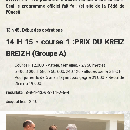
ATTENTION : Programme et horaires donnés à titre indicatif.
Seul le programme officiel fait foi. (cf site de la Fédé de
l'Ouest)
13 h 45 . Début des opérations
14 H 15 • course 1 :PRIX DU KREIZ
BREIZH (Groupe A)
Course F 12.000. - Attelé, femelles. - 2.850 mètres.
5.400,3.000,1.680, 960, 600, 240,120.- alloués par la S.E.C.F.
Pour juments de 5 ans, n'ayant pas gagné 39.000. - Recul de
25 m. à 19.000.
résultats : 3-9-1-12-6-8-11-7-5-4
disqualifiés : 2-10