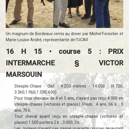
Un magnum de Bordeaux remis au driver par Michel Forestier et
Marie-Louise André, représentante de l’UCAR
16 H 15 • course 5 : PRIX
INTERMARCHE § VICTOR
MARSOUIN
Steeple-Chase - Dist. : 4.250 mètres - 14.000 - (6.720,
3.360,1.960,1.330, 630).
Pour tous chevaux de 4 et 5 ans, n'ayant pas reçu 4.000 en
steeple-chases (victoires et places). Poids : 4 ans, 66 k. ; 5
ans, 70 k.
Tout cheval ayant reçu en steeple-chases (victoires et
places) 1.500 portera 2 k. ; 3.000, 3 k.
Les Jockeys n'ayant pas gagné quarante courses recevront