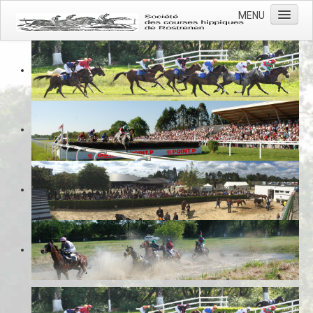
MENU
Accueil
Actualités
L'association
L'hippodrome
Les courses
Photos
Contacts
Prévention