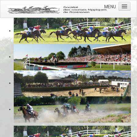
MENU
Accueil
Actualités
L'association
L'hippodrome
Les courses
Photos
Contacts
Prévention