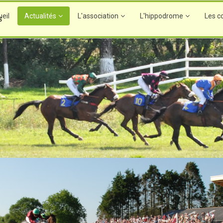
eil
Actualités
L'association
L'hippodrome
Les c