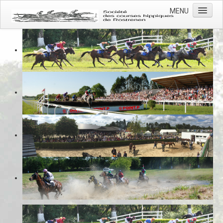
MENU
Accueil
Actualités
L'association
L'hippodrome
Les courses
Photos
Contacts
Prévention